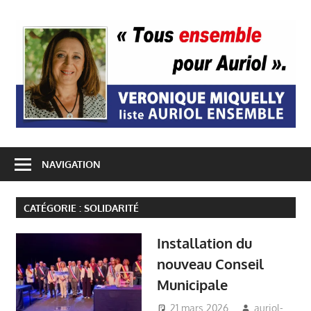
Passer
A
au
contenu
E
NAVIGATION
CATÉGORIE :
SOLIDARITÉ
Installation du
nouveau Conseil
Municipale
21 mars 2026
auriol-