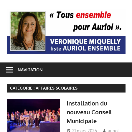
Passer
A
au
contenu
E
NAVIGATION
CATÉGORIE :
AFFAIRES SCOLAIRES
Installation du
nouveau Conseil
Municipale
21 mars 2026
auriol-