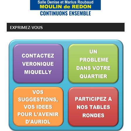
r
R
:
EXPRIMEZ-VOUS