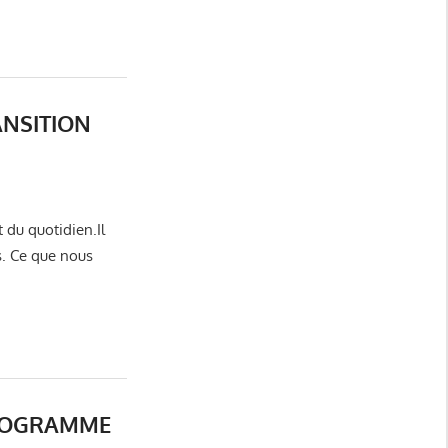
NSITION
Auriol Ensemble
,
Auriol utile et pratique
,
centre-ville
,
Conseil
Municipal Auriol
,
Ecologie - Développement durable
,
Elections
 du quotidien.Il
Municipales 2026
,
Elections Municipales Auriol
,
Miquelly Véronique
,
s. Ce que nous
Notre Programme
,
Véronique Miquelly - Auriol
,
Vie du village - Auriol
PROGRAMME