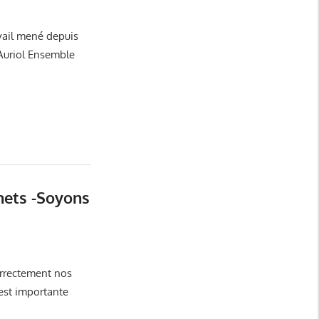
e
Affaires Scolaires
,
Auriol Ensemble
,
Auriol utile et pratique
,
centre-ville
,
Culture -Fêtes et cérémonies
,
Ecologie -
vail mené depuis
Développement durable
,
Economie Locale Auriol
,
Elections
e Auriol Ensemble
Municipales 2026
,
Elections Municipales Auriol
,
Evènements
,
Miquelly Véronique
,
Propreté
,
Sécurité - Vidéoprotection
,
Transports
,
Urbanisme
,
Véronique Miquelly - Auriol
,
Vie du village -
Auriol
hets -Soyons
Auriol Ensemble
,
Auriol utile et pratique
,
COVID-19
,
Ecologie -
Développement durable
,
Mairie Auriol
,
Propreté
,
Véronique Miquelly
orrectement nos
- Auriol
,
Vie du village - Auriol
est importante