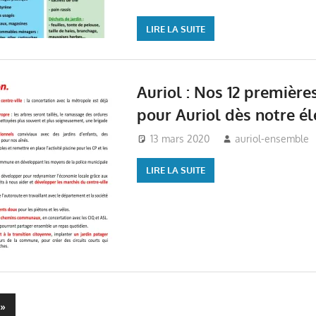
LIRE LA SUITE
Auriol : Nos 12 première
pour Auriol dès notre él
13 mars 2020
auriol-ensemble
LIRE LA SUITE
Articles
»