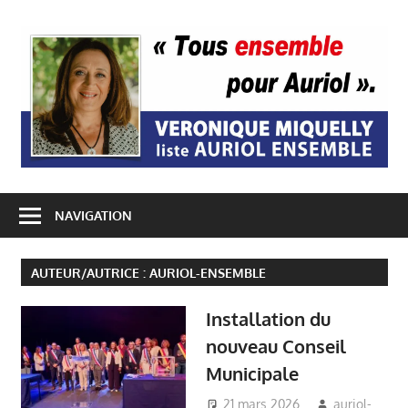
Passer
A
au
contenu
E
NAVIGATION
AUTEUR/AUTRICE :
AURIOL-ENSEMBLE
Installation du
nouveau Conseil
Municipale
21 mars 2026
auriol-