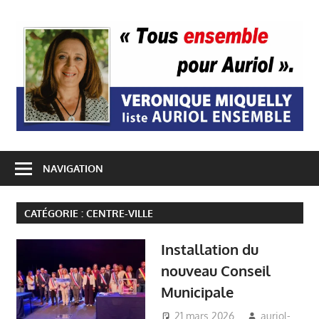
Passer
A
au
contenu
E
NAVIGATION
CATÉGORIE :
CENTRE-VILLE
Installation du
nouveau Conseil
Municipale
21 mars 2026
auriol-