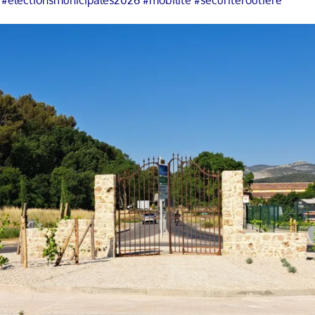
#electionsmunicipales2026
#mobilite
#securiteroutiere