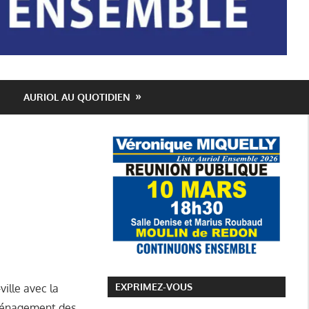
AURIOL AU QUOTIDIEN
tre-ville
,
Conseil Municipal Auriol
,
Elections Municipales 2026
,
ue
,
Notre Programme
,
Transports
,
Véronique Miquelly - Auriol
,
Vie du
EXPRIMEZ-VOUS
ille avec la
aménagement des