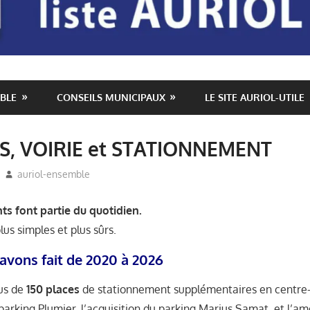
BLE
CONSEILS MUNICIPAUX
LE SITE AURIOL-UTILE
S, VOIRIE et STATIONNEMENT
auriol-ensemble
Auriol Ensemble
,
Auriol utile et pratique
,
cen
Elections Municipales Auriol
,
Miquelly Véroniq
village - Auriol
s font partie du quotidien.
plus simples et plus sûrs.
avons fait de 2020 à 2026
lus de
150 places
de stationnement supplémentaires en centre-v
parking Plumier, l’acquisition du parking Marius Samat, et l’