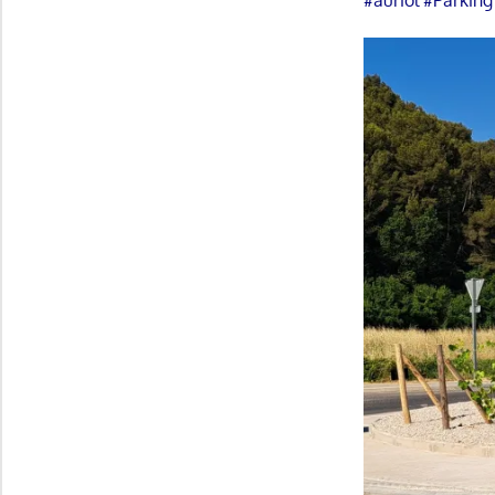
#auriol
#Parking