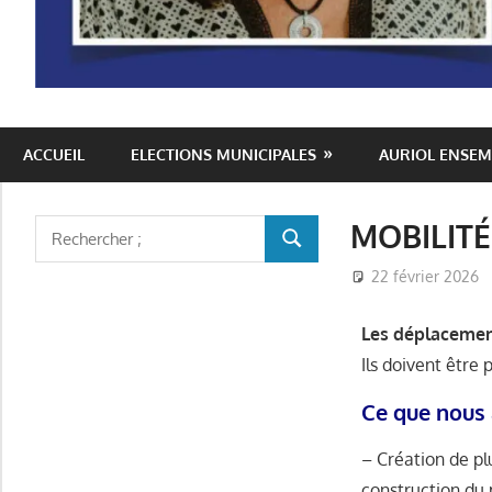
Auriol
ACCUEIL
ELECTIONS MUNICIPALES
AURIOL ENSEM
Ensemble
MOBILITÉ
22 février 2026
Les déplacement
Ils doivent être 
Ce que nous 
– Création de p
construction du 