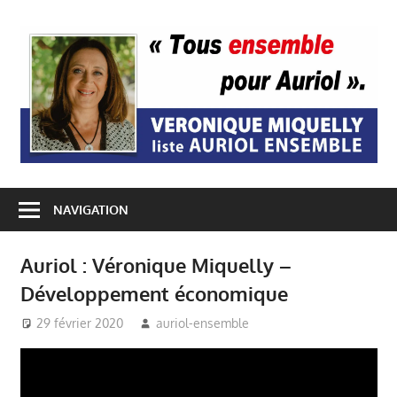
Passer
au
A
contenu
E
NAVIGATION
Auriol : Véronique Miquelly –
Développement économique
29 février 2020
auriol-ensemble
A votre rencontre
,
Auriol Ensemble
,
centre-ville
,
Economie
Locale Auriol
,
Elections