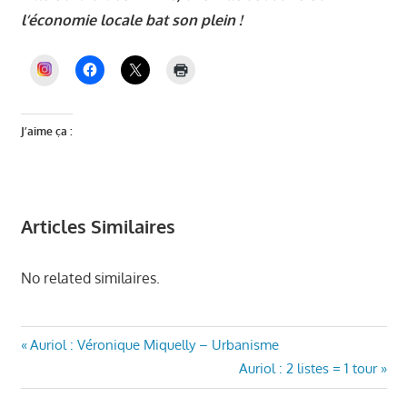
l’économie locale bat son plein !
INSTAGRAM
J’aime ça :
Articles Similaires
No related similaires.
AURIOL
Navigation
Article
Auriol : Véronique Miquelly – Urbanisme
ENSEMBLE
précédent
Article
Auriol : 2 listes = 1 tour
de
ECONOMIE
:
suivant
LOCALE