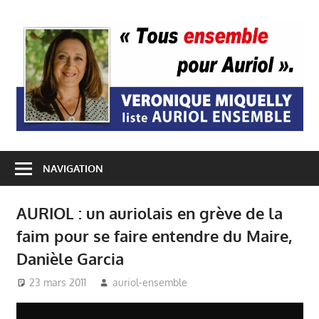
Passer
au
A
contenu
E
NAVIGATION
AURIOL : un auriolais en grève de la
faim pour se faire entendre du Maire,
Danièle Garcia
23 mars 2011
auriol-ensemble
Auriol Ensemble
,
Mairie Auriol
,
Presse
,
Véronique Miquelly -