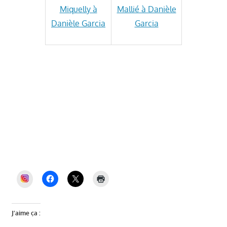
Miquelly à
Mallié à Danièle
Danièle Garcia
Garcia
Véronique Miquelly, Auriol Ensemble, Mairie
Auriol, élections municipales Auriol, PLU
Auriol, dette Auriol, budget Auriol, Miquelly,
maire d’Auriol, Auriol, Auriol et Vous
INSTAGRAM
J’aime ça :