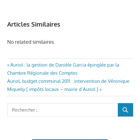
Articles Similaires
No related similaires.
AURIOL
Navigation
Article
Auriol : la gestion de Danièle Garcia épinglée par la
ENSEMBLE
précédent
Chambre Régionale des Comptes
de
MAIRIE
Article
:
Auriol, budget communal 2011 : intervention de Véronique
AURIOL
l’article
suivant
Miquelly [ impôts locaux – mairie d’Auriol ]
VÉRONIQUE
:
MIQUELLY
Rechercher
VIE DU
RECHER
:
VILLAGE
AURIOL