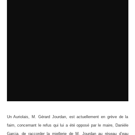
Auriol
,
Vie du village -
Auriol
Un Auriolais, M. Gérard Jourdan, est actuellement en grève de la
faim, concernant le refus qui lui a été opposé par le maire, Danièle
Garcia, de raccorder la miellerie de M. Jourdan au réseau d’eau