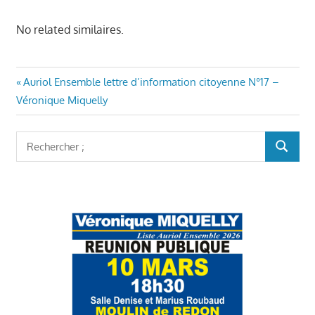
No related similaires.
Navigation
Article
Auriol Ensemble lettre d’information citoyenne N°17 –
précédent
Véronique Miquelly
de
:
l’article
Rechercher
RECHER
: