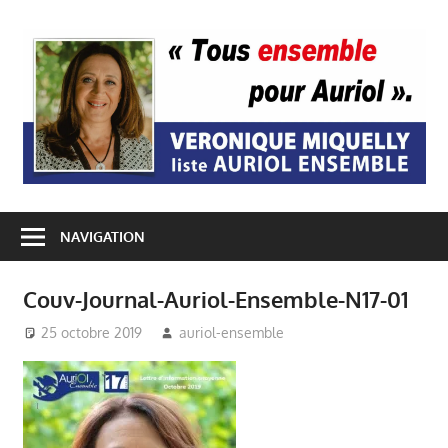
Passer
au
A
contenu
E
NAVIGATION
Couv-Journal-Auriol-Ensemble-N17-01
25 octobre 2019
auriol-ensemble