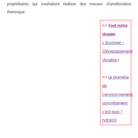
propriétaires qui souhaitent réaliser des travaux d’amélioration
thermique.
>>
Tout notre
dossier
«
Ecologie –
Développement
durable
»
>>
Le Grenelle
de
l’environnement,
concrètement
c’est quoi ?
[VIDEO]
Véronique Miquelly, Auriol Ensemble, Mairie