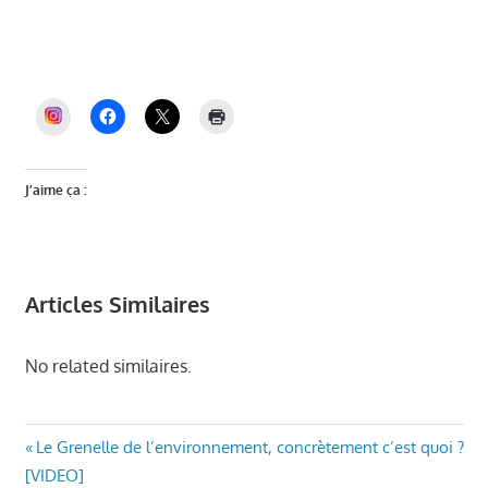
Auriol, élections municipales Auriol, PLU
Auriol, dette Auriol, budget Auriol, Miquelly,
maire d’Auriol, Auriol, Auriol et Vous
INSTAGRAM
J’aime ça :
Articles Similaires
No related similaires.
ECOLOGIE -
Navigation
Article
Le Grenelle de l’environnement, concrètement c’est quoi ?
DÉVELOPPEMENT
précédent
[VIDEO]
DURABLE