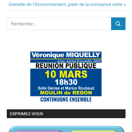
de
Article
:
Grenelle de l’Environnement, pilier de la croissance verte
l’article
suivant
:
Rechercher
RECHER
:
EXPRIMEZ-VOUS