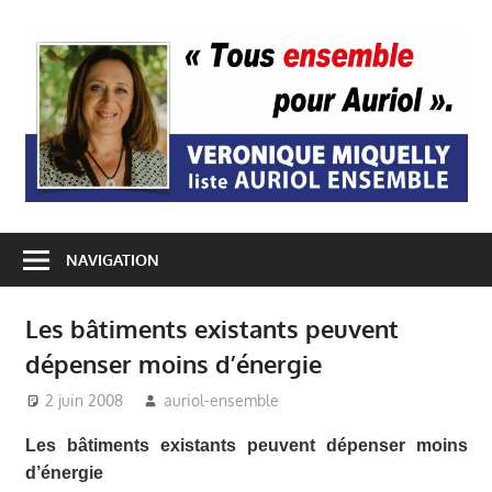
Passer
au
A
contenu
E
NAVIGATION
Les bâtiments existants peuvent
dépenser moins d’énergie
2 juin 2008
auriol-ensemble
Auriol Ensemble
,
Ecologie - Développement
Les bâtiments existants peuvent dépenser moins
durable
,
Economie Locale
d’énergie
Auriol
,
Mairie Auriol
,