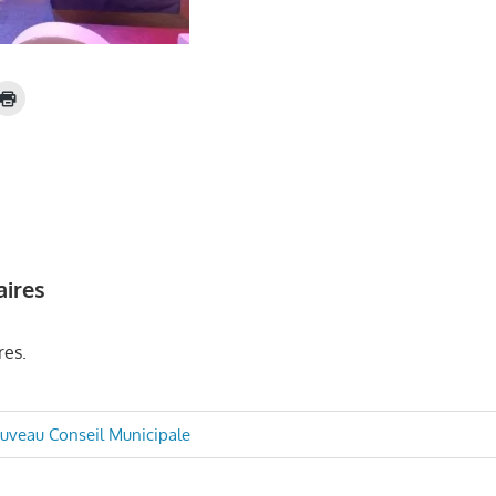
aires
res.
n
ouveau Conseil Municipale