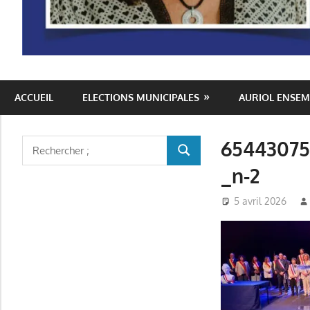
Auriol
ACCUEIL
ELECTIONS MUNICIPALES
AURIOL ENSEM
Ensemble
65443075
Rechercher
RECHERCHER
:
_n-2
5 avril 2026