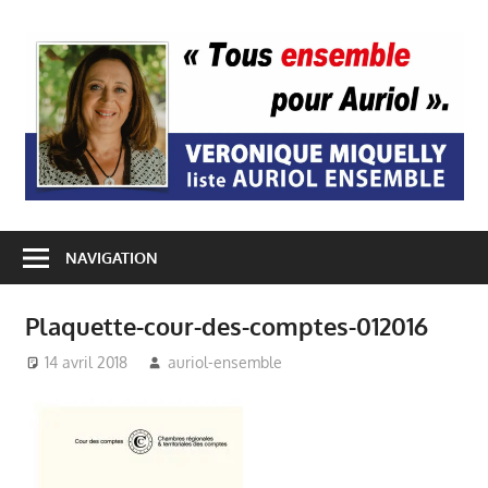
Passer
au
A
contenu
E
NAVIGATION
Plaquette-cour-des-comptes-012016
14 avril 2018
auriol-ensemble