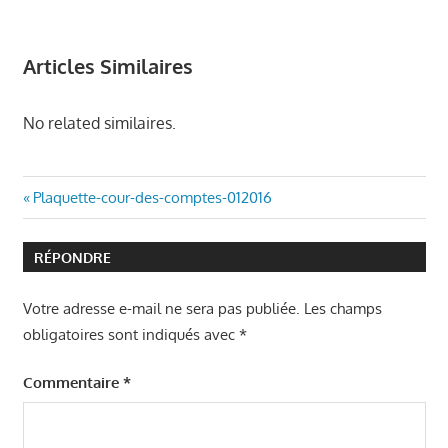
Articles Similaires
No related similaires.
Navigation
Article
Plaquette-cour-des-comptes-012016
précédent
de
:
RÉPONDRE
l’article
Votre adresse e-mail ne sera pas publiée.
Les champs
obligatoires sont indiqués avec
*
Commentaire
*