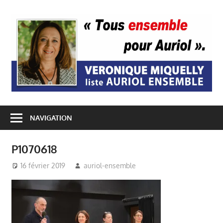
Passer
au
A
contenu
E
NAVIGATION
P1070618
16 février 2019
auriol-ensemble