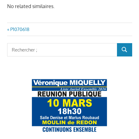
No related similaires.
Navigation
Article
P1070618
précédent
de
:
Rechercher
l’article
RECHER
: