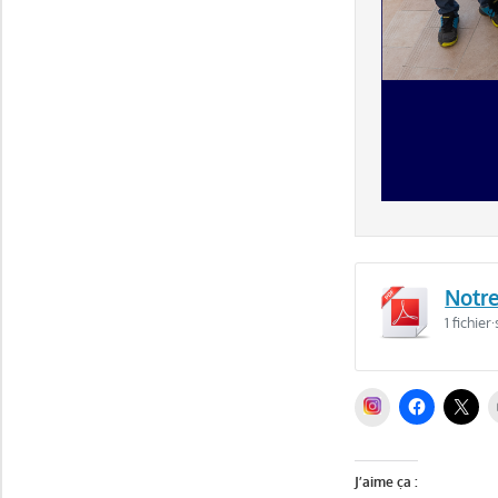
Notre
1 fichier
INSTAGRAM
J’aime ça :