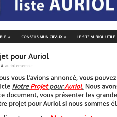
BLE
CONSEILS MUNICIPAUX
LE SITE AURIOL-UTILE
jet pour Auriol
auriol-ensemble
Auriol Ensemble
,
Elections Municipales Aurio
s vous l’avions annoncé, vous pouvez 
ticle
Notre
Projet
pour
Auriol
.
Nous avons
 ce document, vous présenter les grande
tre projet pour Auriol si nous sommes él