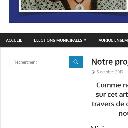
Auriol
ACCUEIL
ELECTIONS MUNICIPALES
AURIOL ENSEM
Ensemble
Notre pro
Rechercher
RECHERCHER
:
5 octobre 2019
Comme nou
sur cet ar
travers de
no