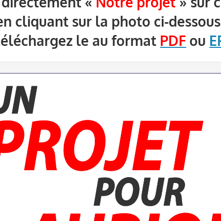
 directement «
Notre projet
» sur 
en cliquant sur la photo ci-dessous
téléchargez le au format
PDF
ou
E