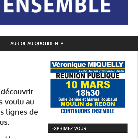
AURIOL AU QUOTIDIEN
l
,
Mairie Auriol
,
Notre Programme
,
Véronique Miquelly - Auriol
découvrir
 voulu au
s lignes de
us.
EXPRIMEZ-VOUS