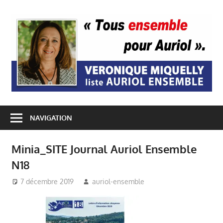
Passer
au
A
contenu
E
NAVIGATION
Minia_SITE Journal Auriol Ensemble
N18
7 décembre 2019
auriol-ensemble