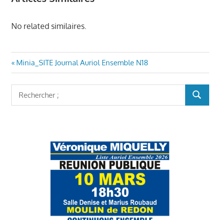
No related similaires.
Navigation
Article
Minia_SITE Journal Auriol Ensemble N18
précédent
de
:
Rechercher
l’article
RECHER
: