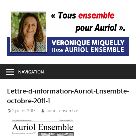
Passer
au
A
contenu
E
NAVIGATION
Lettre-d-information-Auriol-Ensemble-
octobre-2011-1
1 juillet 2017
auriol-ensemble