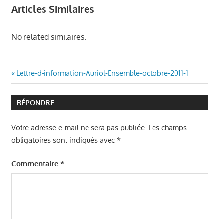
Articles Similaires
No related similaires.
Navigation
Article
Lettre-d-information-Auriol-Ensemble-octobre-2011-1
précédent
de
:
RÉPONDRE
l’article
Votre adresse e-mail ne sera pas publiée.
Les champs
obligatoires sont indiqués avec
*
Commentaire
*