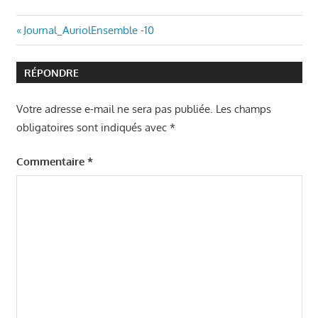
Navigation
Article
Journal_AuriolEnsemble -10
précédent
de
:
RÉPONDRE
l’article
Votre adresse e-mail ne sera pas publiée.
Les champs
obligatoires sont indiqués avec
*
Commentaire
*