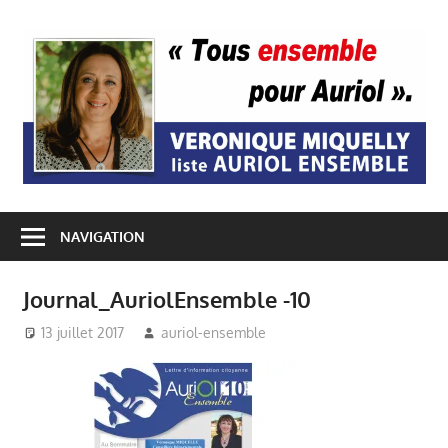
Passer
au
A
contenu
E
NAVIGATION
Journal_AuriolEnsemble -10
13 juillet 2017
auriol-ensemble