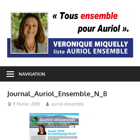
Passer
au
A
contenu
E
NAVIGATION
Journal_Auriol_Ensemble_N_8
9 février 2018
auriol-ensemble