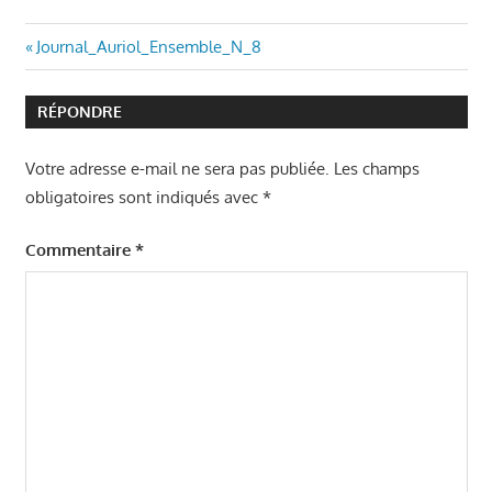
Navigation
Article
Journal_Auriol_Ensemble_N_8
précédent
de
:
RÉPONDRE
l’article
Votre adresse e-mail ne sera pas publiée.
Les champs
obligatoires sont indiqués avec
*
Commentaire
*