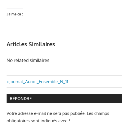
J’aime ça :
Articles Similaires
No related similaires.
Navigation
Article
Journal_Auriol_Ensemble_N_11
précédent
de
:
RÉPONDRE
l’article
Votre adresse e-mail ne sera pas publiée.
Les champs
obligatoires sont indiqués avec
*