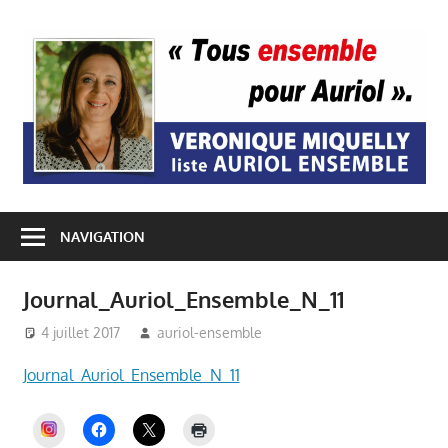
Passer
au
A
contenu
E
NAVIGATION
Journal_Auriol_Ensemble_N_11
4 juillet 2017
auriol-ensemble
Journal_Auriol_Ensemble_N_11
INSTAGRAM