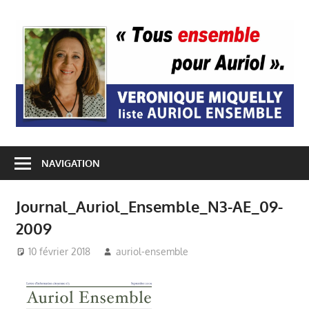
Passer
au
A
contenu
E
NAVIGATION
Journal_Auriol_Ensemble_N3-AE_09-
2009
10 février 2018
auriol-ensemble