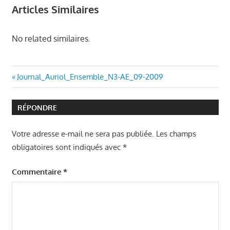
Articles Similaires
No related similaires.
Navigation
Article
Journal_Auriol_Ensemble_N3-AE_09-2009
précédent
de
:
RÉPONDRE
l’article
Votre adresse e-mail ne sera pas publiée.
Les champs
obligatoires sont indiqués avec
*
Commentaire
*