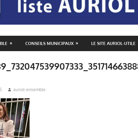
BLE
CONSEILS MUNICIPAUX
LE SITE AURIOL-UTILE
9_732047539907333_35171466388
5
auriol-ensemble