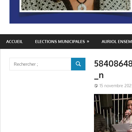
Auriol
ACCUEIL
ELECTIONS MUNICIPALES
AURIOL ENSEM
Ensemble
58408648
Rechercher
RECHERCHER
:
_n
15 novembre 202