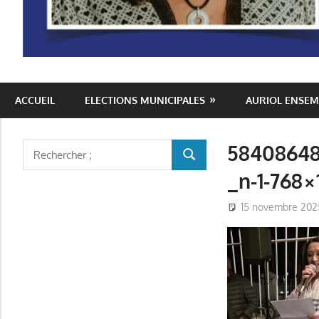
Auriol
ACCUEIL
ELECTIONS MUNICIPALES
AURIOL ENSEM
Ensemble
58408648
Rechercher
RECHERCHER
:
_n-1-768×
15 novembre 202