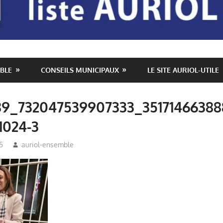
BLE
CONSEILS MUNICIPAUX
LE SITE AURIOL-UTILE
9_732047539907333_35171466388
1024-3
5
auriol-ensemble