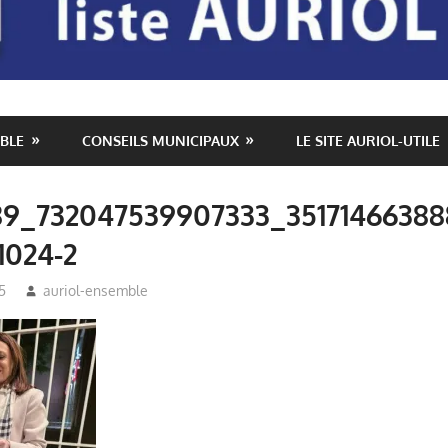
BLE
CONSEILS MUNICIPAUX
LE SITE AURIOL-UTILE
9_732047539907333_35171466388
1024-2
5
auriol-ensemble