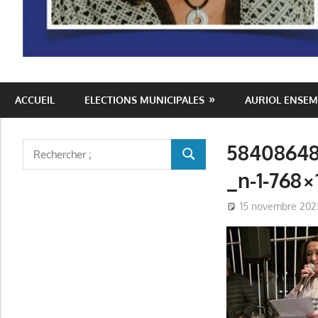
Auriol
ACCUEIL
ELECTIONS MUNICIPALES
AURIOL ENSEM
Ensemble
58408648
Rechercher
RECHERCHER
:
_n-1-768×
15 novembre 202