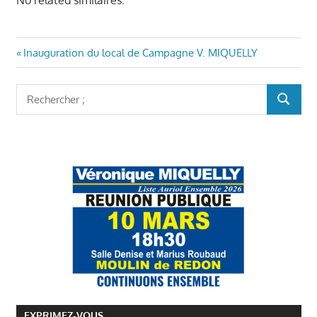
No related similaires.
Navigation
Article
Inauguration du local de Campagne V. MIQUELLY
précédent
de
:
Rechercher
l’article
RECHER
:
EXPRIMEZ-VOUS