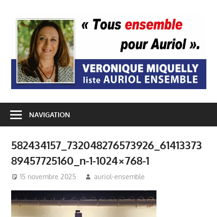
Passer
au
A
contenu
E
NAVIGATION
582434157_732048276573926_61413373
89457725160_n-1-1024×768-1
15 novembre 2025
auriol-ensemble