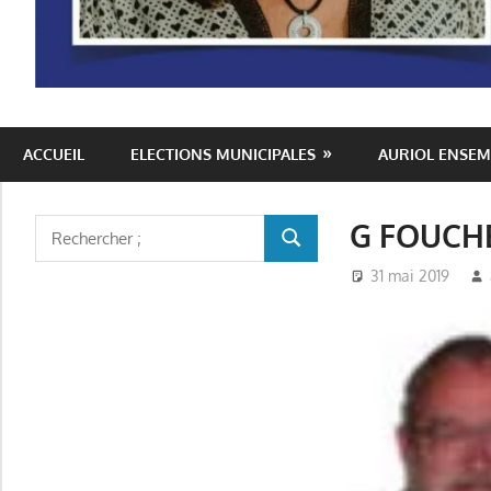
Auriol
ACCUEIL
ELECTIONS MUNICIPALES
AURIOL ENSEM
Ensemble
G FOUCH
Rechercher
RECHERCHER
:
31 mai 2019