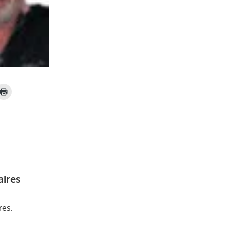
aires
res.