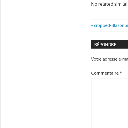
No related similai
Navigatio
Article
cropped-BlasonSi
précédent
de
:
RÉPONDRE
l’article
Votre adresse e-mai
Commentaire
*