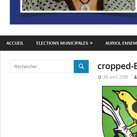
Auriol
ACCUEIL
ELECTIONS MUNICIPALES
AURIOL ENSEM
Ensemble
cropped-
Rechercher
RECHERCHER
:
30 avril 2018