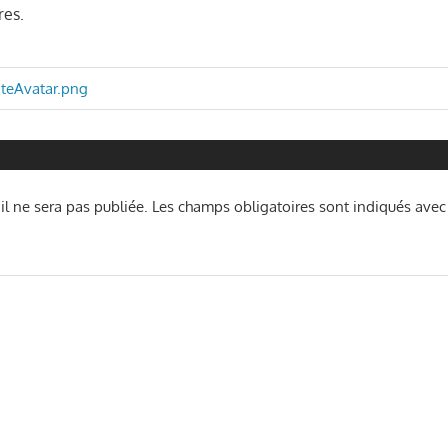
res.
n
teAvatar.png
l ne sera pas publiée.
Les champs obligatoires sont indiqués ave