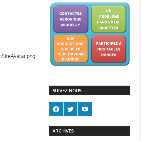
nSiteAvatar.png
SUIVEZ-NOUS
ARCHIVES