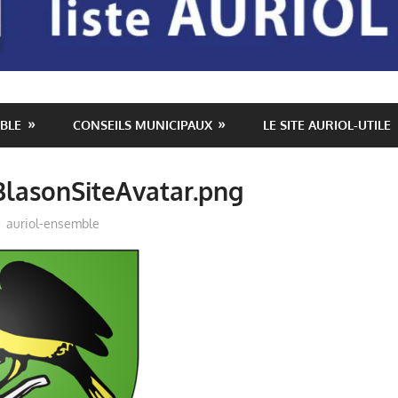
BLE
CONSEILS MUNICIPAUX
LE SITE AURIOL-UTILE
BlasonSiteAvatar.png
auriol-ensemble