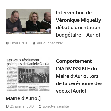
Véronique Miquelly -
Auriol
,
Vie du village -
Intervention de
Auriol
Véronique Miquelly :
débat d’orientation
budgétaire – Auriol
1 mars 2010
auriol-ensemble
Auriol Ensemble
,
Budget
Auriol
,
Conseil Municipal
Auriol
,
Mairie Auriol
,
Comportement
Véronique Miquelly - Auriol
,
Vie du village - Auriol
INADMISSIBLE du
Maire d’Auriol lors
de la cérémonie des
voeux [Auriol –
Mairie d’Auriol]
25 janvier 2010
auriol-ensemble
Auriol Ensemble
,