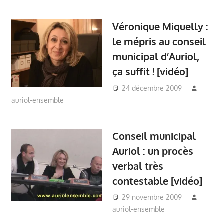
Mairie Auriol
,
Presse
,
Véronique Miquelly -
Véronique Miquelly :
Auriol
,
Vie du village -
Auriol
le mépris au conseil
municipal d’Auriol,
ça suffit ! [vidéo]
24 décembre 2009
auriol-ensemble
Auriol Ensemble
,
Conseil Municipal Auriol
,
Mairie Auriol
,
Véronique Miquelly - Auriol
,
Vie
du village - Auriol
Conseil municipal
Auriol : un procès
verbal très
contestable [vidéo]
29 novembre 2009
auriol-ensemble
Auriol
Ensemble
,