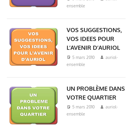
ensemble
A votre rencontre
,
Auriol Ensemble
,
Grande Consultation
Locale
,
Mairie Auriol
,
VOS SUGGESTIONS,
Véronique Miquelly -
VOS IDEES POUR
Auriol
,
Vie du village -
L’AVENIR D’AURIOL
Auriol
5 mars 2010
auriol-
ensemble
A votre rencontre
,
Auriol Ensemble
,
Grande Consultation
Locale
,
Mairie Auriol
,
UN PROBLÈME DANS
Véronique Miquelly -
VOTRE QUARTIER
Auriol
,
Vie du village -
Auriol
5 mars 2010
auriol-
ensemble
A votre rencontre
,
Auriol Ensemble
,
Mairie Auriol
,