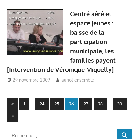
Conseil
Centré aéré et
Municipal
Auriol
,
Mairie
espace jeunes :
Auriol
,
baisse de la
Véronique
participation
Miquelly -
municipale, les
Auriol
,
Vie du
village - Auriol
familles payent
[Intervention de Véronique Miquelly]
29 novembre 2009
auriol-ensemble
Auriol Ensemble
,
Conseil Municipal
Auriol
,
Mairie
Pagination
Auriol
,
Véronique
Articles
…
…
«
1
24
25
26
27
28
30
Miquelly - Auriol
,
précédents
des
Articles
»
Vie du village -
suivants
Auriol
publications
Rechercher
RECHER