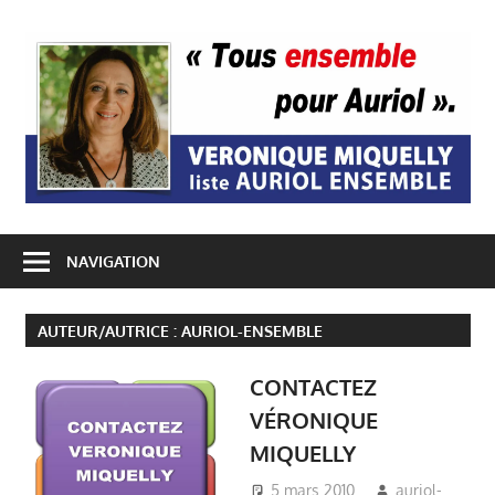
Passer
au
A
contenu
E
NAVIGATION
AUTEUR/AUTRICE :
AURIOL-ENSEMBLE
CONTACTEZ
VÉRONIQUE
MIQUELLY
5 mars 2010
auriol-