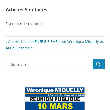
Articles Similaires
No related similaires.
Navigation
Article
Auriol : Le label ENERGIE PME pour Véronique Miquelly et
précédent
Auriol Ensemble
de
:
l’article
Rechercher
RECHER
: