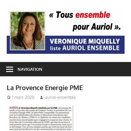
Passer
au
A
contenu
E
NAVIGATION
La Provence Energie PME
1 mars 2020
auriol-ensemble