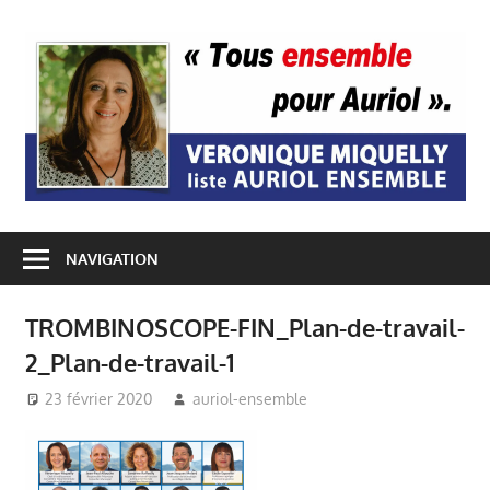
Passer
au
A
contenu
E
NAVIGATION
TROMBINOSCOPE-FIN_Plan-de-travail-
2_Plan-de-travail-1
23 février 2020
auriol-ensemble