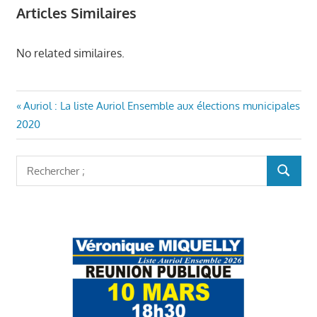
Articles Similaires
No related similaires.
Navigation
Article
Auriol : La liste Auriol Ensemble aux élections municipales
précédent
2020
de
:
l’article
Rechercher
RECHER
: