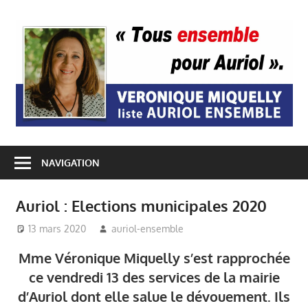
Passer
au
A
contenu
E
NAVIGATION
Auriol : Elections municipales 2020
13 mars 2020
auriol-ensemble
Auriol Ensemble
,
Elections Municipales
Mme Véronique Miquelly s’est rapprochée
Auriol
,
Mairie Auriol
,
ce vendredi 13 des services de la mairie
Véronique Miquelly -
d’Auriol dont elle salue le dévouement. Ils
Auriol
,
Vie du village -