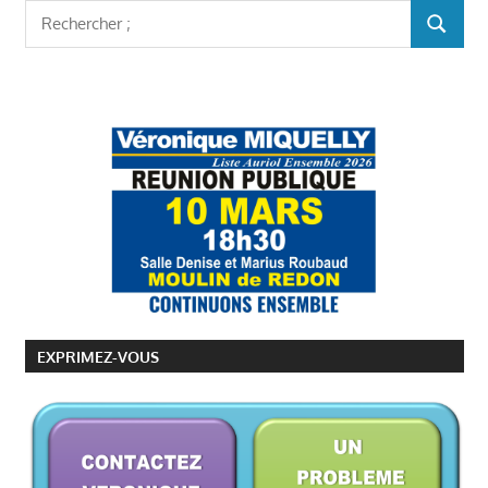
AURIOL
Rechercher
RECHER
:
PROGRAMME
AURIOL
ENSEMBLE
VÉRONIQUE
MIQUELLY
EXPRIMEZ-VOUS