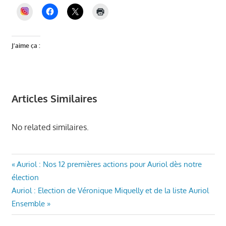
INSTAGRAM
J’aime ça :
Articles Similaires
No related similaires.
AURIOL
Navigation
Article
Auriol : Nos 12 premières actions pour Auriol dès notre
ENSEMBLE
précédent
élection
de
ELECTIONS
Article
:
Auriol : Election de Véronique Miquelly et de la liste Auriol
MUNICIPALES
l’article
suivant
Ensemble
AURIOL
:
MAIRIE