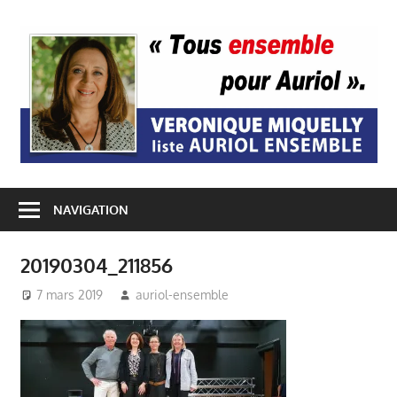
Passer
au
A
contenu
E
NAVIGATION
20190304_211856
7 mars 2019
auriol-ensemble