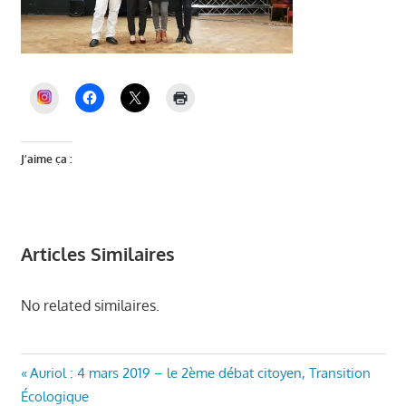
INSTAGRAM
J’aime ça :
Articles Similaires
No related similaires.
Navigation
Article
Auriol : 4 mars 2019 – le 2ème débat citoyen, Transition
précédent
Écologique