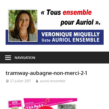
Passer
au
A
contenu
E
NAVIGATION
tramway-aubagne-non-merci-2-1
27 juillet 2017
auriol-ensemble