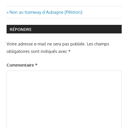
Navigation
Article
Non au tramway d’Aubagne [Pétition]
précédent
de
:
RÉPONDRE
l’article
Votre adresse e-mail ne sera pas publiée.
Les champs
obligatoires sont indiqués avec
*
Commentaire
*