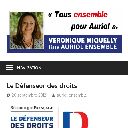
Passer
au
A
contenu
E
NAVIGATION
Le Défenseur des droits
20 septembre 2012
auriol-ensemble
Auriol Ensemble
,
Auriol utile et
pratique
,
Mairie
Auriol
,
Véronique
Miquelly - Auriol