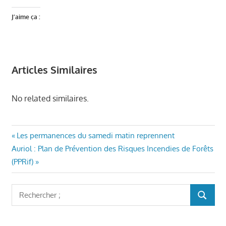
J’aime ça :
Articles Similaires
No related similaires.
MAIRIE
Navigation
Article
Les permanences du samedi matin reprennent
AURIOL
Article
précédent
Auriol : Plan de Prévention des Risques Incendies de Forêts
de
VÉRONIQUE
suivant
:
(PPRif)
MIQUELLY
l’article
:
Rechercher
RECHER
: