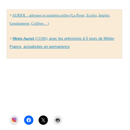
>
AURIOL : adresses et numéros utiles (La Poste, Ecoles, Impôts,
Gendarmerie, Collège…)
>
Météo Auriol
(13390),
avec les prévisions à 5 jours de Météo
France, actualisées en permanence
Véronique Miquelly, Auriol Ensemble, Mairie
Auriol, élections municipales Auriol, PLU
Auriol, dette Auriol, budget Auriol, Miquelly,
maire d’Auriol, Auriol, Auriol et Vous
INSTAGRAM