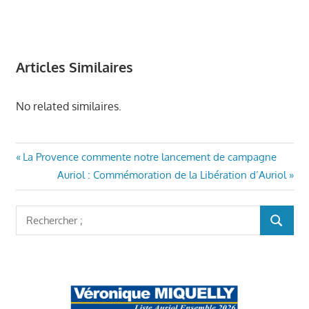
Articles Similaires
No related similaires.
AURIOL
Navigation
Article
La Provence commente notre lancement de campagne
ENSEMBLE
précédent
Article
Auriol : Commémoration de la Libération d’Auriol
de
ECONOMIE
:
suivant
LOCALE
l’article
:
Rechercher
AURIOL
RECHER
:
MAIRIE
AURIOL
PROGRAMME
AURIOL
ENSEMBLE