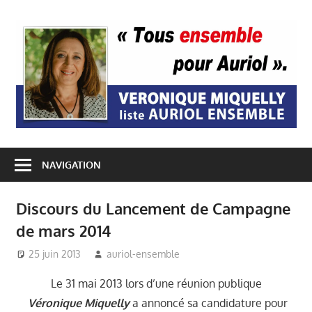
Passer
au
A
contenu
E
NAVIGATION
Discours du Lancement de Campagne
de mars 2014
25 juin 2013
auriol-ensemble
Auriol Ensemble
,
Mairie
Auriol
,
Notre Programme
,
Le 31 mai 2013 lors d’une réunion publique
Véronique Miquelly -
Véronique Miquelly
a annoncé sa candidature pour
Auriol
,
Vie du village -