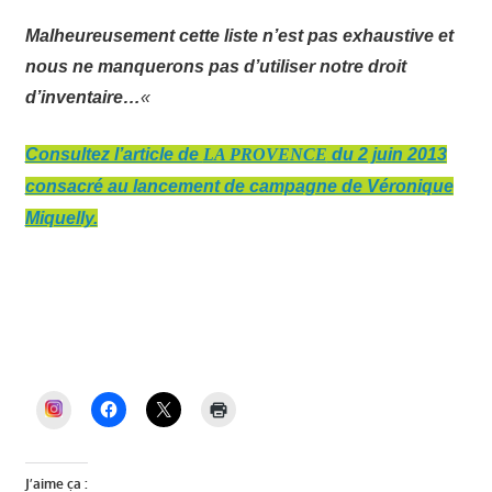
Malheureusement cette liste n’est pas exhaustive et
nous ne manquerons pas d’utiliser notre droit
d’inventaire…
«
Consultez l’article de
LA PROVENCE
du 2 juin 2013
consacré au lancement de campagne de Véronique
Miquelly.
Véronique Miquelly, Auriol Ensemble, Mairie
Auriol, élections municipales Auriol, PLU
Auriol, dette Auriol, budget Auriol, Miquelly,
maire d’Auriol, Auriol, Auriol et Vous
INSTAGRAM
J’aime ça :