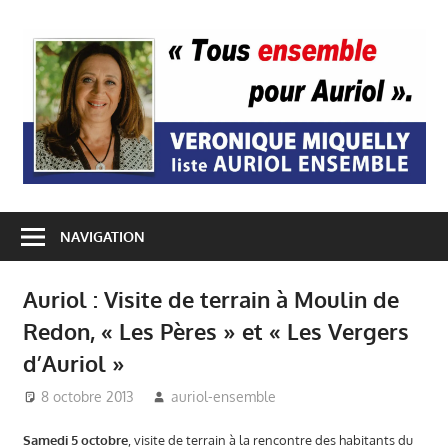
Passer
au
A
contenu
E
NAVIGATION
Auriol : Visite de terrain à Moulin de
Redon, « Les Pères » et « Les Vergers
d’Auriol »
8 octobre 2013
auriol-ensemble
A votre rencontre
,
Auriol Ensemble
,
Mairie
Samedi 5 octobre
, visite de terrain à la rencontre des habitants du
Auriol
,
Véronique