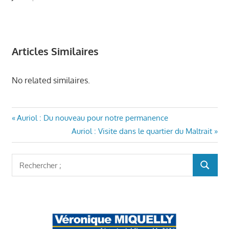
Articles Similaires
No related similaires.
AURIOL
Navigation
Article
Auriol : Du nouveau pour notre permanence
ENSEMBLE
précédent
Article
Auriol : Visite dans le quartier du Maltrait
de
CONSEILS
:
suivant
MUNICIPAUX
l’article
:
Rechercher
AURIOL
RECHER
:
ELECTIONS
MUNICIPALES
AURIOL
MAIRIE
AURIOL