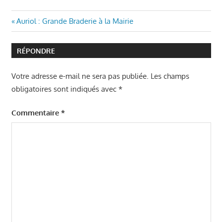
Navigation
Article
Auriol : Grande Braderie à la Mairie
précédent
de
:
RÉPONDRE
l’article
Votre adresse e-mail ne sera pas publiée.
Les champs
obligatoires sont indiqués avec
*
Commentaire
*