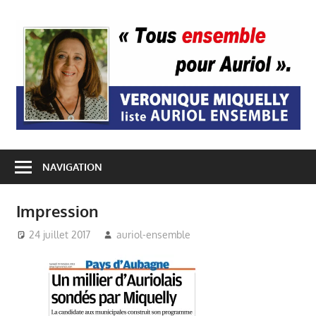
Passer
au
A
contenu
E
NAVIGATION
Impression
24 juillet 2017
auriol-ensemble