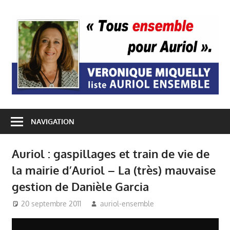
Passer
au
A
contenu
E
NAVIGATION
Auriol : gaspillages et train de vie de
la mairie d’Auriol – La (très) mauvaise
gestion de Danièle Garcia
20 septembre 2011
auriol-ensemble
Auriol Ensemble
,
Budget Auriol
,
Mairie Auriol
,