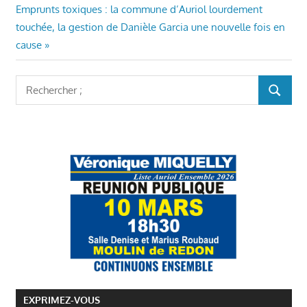
de
BUDGET
Article
:
Emprunts toxiques : la commune d’Auriol lourdement
ET
l’article
suivant
touchée, la gestion de Danièle Garcia une nouvelle fois en
FINANCES
:
cause
AURIOL
CONSEILS
MUNICIPAUX
Rechercher
AURIOL
RECHER
:
ECONOMIE
LOCALE
AURIOL
MAIRIE
AURIOL
VÉRONIQUE
MIQUELLY
EXPRIMEZ-VOUS