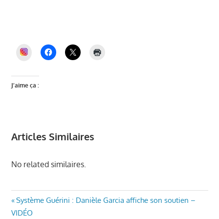
Auriol, élections municipales Auriol, PLU
Auriol, dette Auriol, budget Auriol, Miquelly,
maire d’Auriol, Auriol, Auriol et Vous
INSTAGRAM
J’aime ça :
Articles Similaires
No related similaires.
AURIOL
Navigation
Article
Système Guérini : Danièle Garcia affiche son soutien –
ENSEMBLE
précédent
VIDÉO