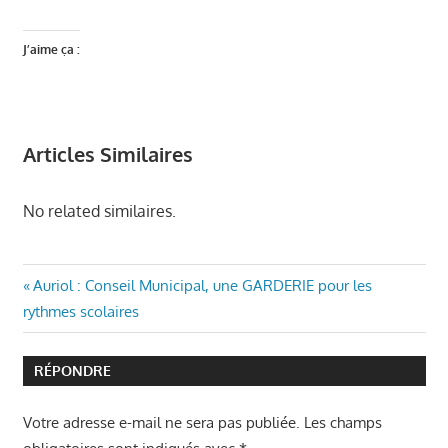
J’aime ça :
Articles Similaires
No related similaires.
Navigation
Article
Auriol : Conseil Municipal, une GARDERIE pour les
précédent
rythmes scolaires
de
:
l’article
RÉPONDRE
Votre adresse e-mail ne sera pas publiée.
Les champs