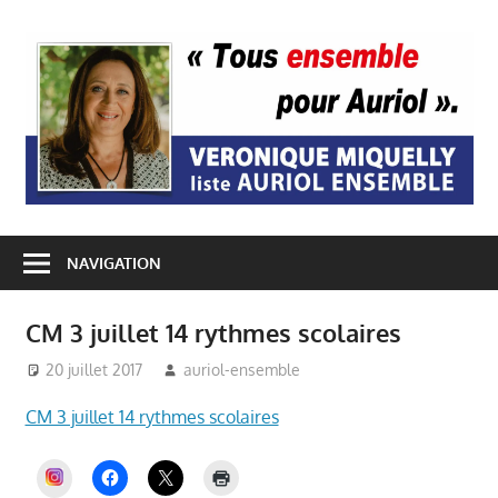
Passer
au
A
contenu
E
NAVIGATION
CM 3 juillet 14 rythmes scolaires
20 juillet 2017
auriol-ensemble
CM 3 juillet 14 rythmes scolaires
INSTAGRAM