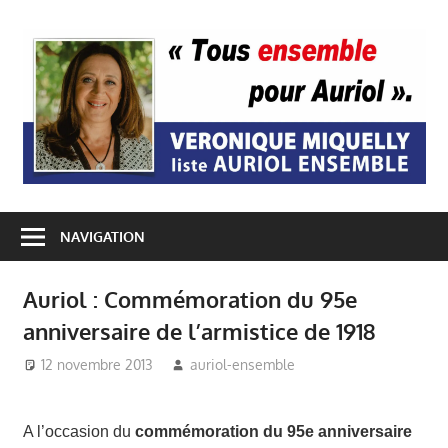
Passer
au
A
contenu
E
NAVIGATION
Auriol : Commémoration du 95e
anniversaire de l’armistice de 1918
12 novembre 2013
auriol-ensemble
Auriol Ensemble
,
Mairie Auriol
,
Véronique Miquelly -
A l’occasion du
commémoration du
95e anniversaire
Auriol
,
Vie du village