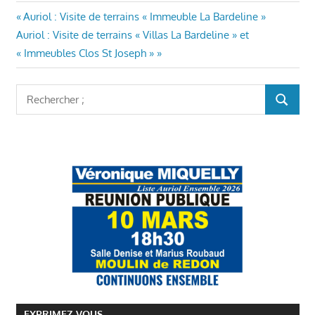
AURIOL
Navigation
Article
Auriol : Visite de terrains « Immeuble La Bardeline »
ENSEMBLE
Article
précédent
Auriol : Visite de terrains « Villas La Bardeline » et
de
MAIRIE
suivant
:
« Immeubles Clos St Joseph »
AURIOL
l’article
:
VÉRONIQUE
Rechercher
MIQUELLY
RECHER
:
EXPRIMEZ-VOUS