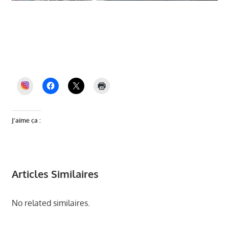
Véronique Miquelly, Auriol Ensemble, Mairie
Auriol, élections municipales Auriol, PLU
Auriol, dette Auriol, budget Auriol, Miquelly,
maire d’Auriol, Auriol, Auriol et Vous
INSTAGRAM
J’aime ça :
Articles Similaires
No related similaires.