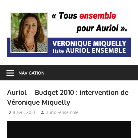
Passer
au
A
contenu
E
NAVIGATION
Auriol – Budget 2010 : intervention de
Véronique Miquelly
8 avril 2010
auriol-ensemble
Auriol Ensemble
,
Budget
Auriol
,
Conseil Municipal
Auriol
,
Mairie Auriol
,
Véronique Miquelly - Auriol
,