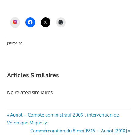
Auriol, dette Auriol, budget Auriol, Miquelly,
maire d’Auriol, Auriol, Auriol et Vous
INSTAGRAM
J’aime ça :
Articles Similaires
No related similaires.
AURIOL
Navigation
Article
Auriol – Compte administratif 2009 : intervention de
ENSEMBLE
précédent
Véronique Miquelly
de
BUDGET
:
Article
Commémoration du 8 mai 1945 – Auriol [2010]
ET