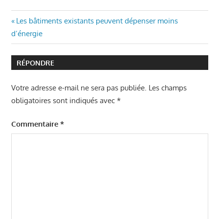
Navigation
Article
Les bâtiments existants peuvent dépenser moins
précédent
d’énergie
de
:
l’article
RÉPONDRE
Votre adresse e-mail ne sera pas publiée.
Les champs
obligatoires sont indiqués avec
*
Commentaire
*