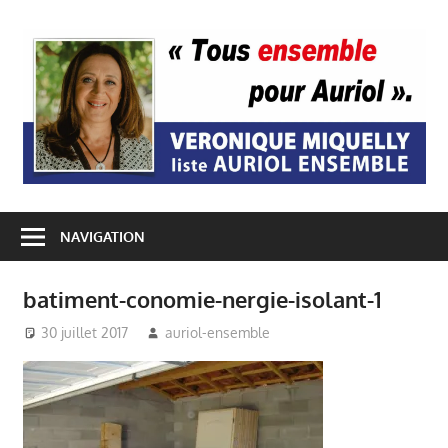
Passer
au
A
contenu
E
NAVIGATION
batiment-conomie-nergie-isolant-1
30 juillet 2017
auriol-ensemble