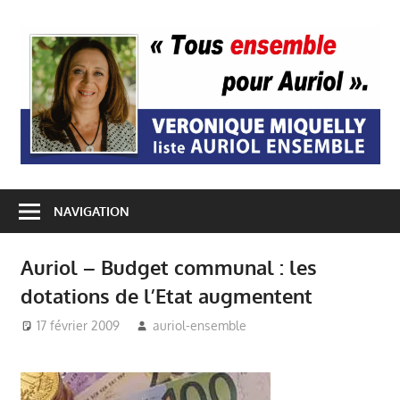
Passer
au
A
contenu
E
NAVIGATION
Auriol – Budget communal : les
dotations de l’Etat augmentent
17 février 2009
auriol-ensemble
Auriol Ensemble
,
Budget Auriol
,
Mairie
Auriol
,
Véronique
Miquelly - Auriol
,
Vie du