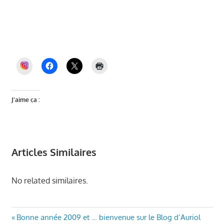
Véronique Miquelly, Auriol Ensemble, Mairie
Auriol, élections municipales Auriol, PLU
Auriol, dette Auriol, budget Auriol, Miquelly,
maire d’Auriol, Auriol, Auriol et Vous
INSTAGRAM
J’aime ça :
Articles Similaires
No related similaires.
AURIOL
Navigation
Article
Bonne année 2009 et … bienvenue sur le Blog d’Auriol
ENSEMBLE