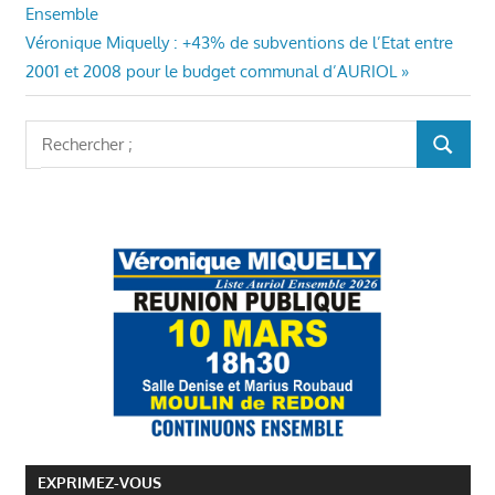
précédent
Ensemble
de
BUDGET
Article
:
Véronique Miquelly : +43% de subventions de l’Etat entre
ET
l’article
suivant
2001 et 2008 pour le budget communal d’AURIOL
FINANCES
:
AURIOL
CONSEILS
Rechercher
MUNICIPAUX
RECHER
:
AURIOL
ECONOMIE
LOCALE
AURIOL
MAIRIE
AURIOL
VÉRONIQUE
MIQUELLY
VIE DU
VILLAGE
AURIOL
EXPRIMEZ-VOUS