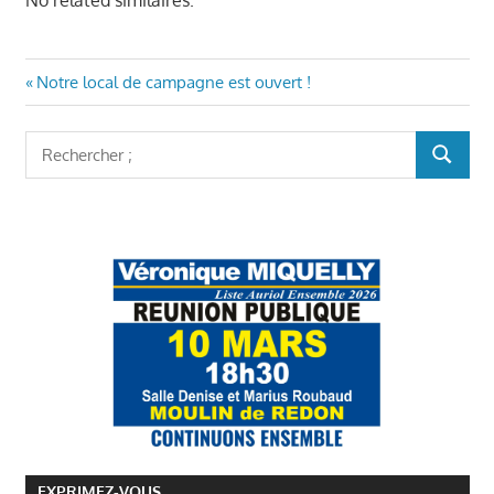
No related similaires.
Navigation
Article
Notre local de campagne est ouvert !
précédent
de
:
Rechercher
l’article
RECHER
:
EXPRIMEZ-VOUS