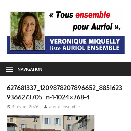
Passer
au
A
contenu
E
NAVIGATION
627681337_1209878207896652_8851623
9366273705_n-1-1024×768-4
4 février 2026
auriol-ensemble