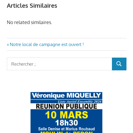
Articles Similaires
No related similaires.
Navigation
Article
Notre local de campagne est ouvert !
précédent
de
:
Rechercher
l’article
RECHER
: