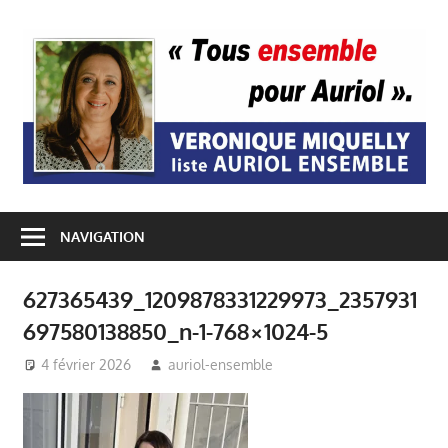
Passer
au
A
contenu
E
NAVIGATION
627365439_1209878331229973_2357931
697580138850_n-1-768×1024-5
4 février 2026
auriol-ensemble