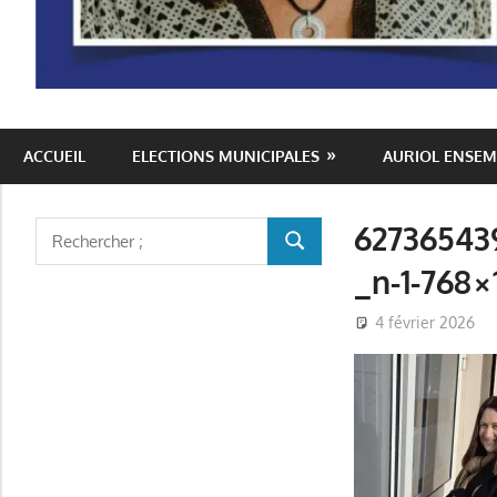
Auriol
ACCUEIL
ELECTIONS MUNICIPALES
AURIOL ENSEM
Ensemble
62736543
Rechercher
RECHERCHER
:
_n-1-768×
4 février 2026