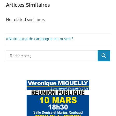
Articles Similaires
No related similaires.
Navigation
Article
Notre local de campagne est ouvert !
précédent
de
:
Rechercher
l’article
RECHER
: