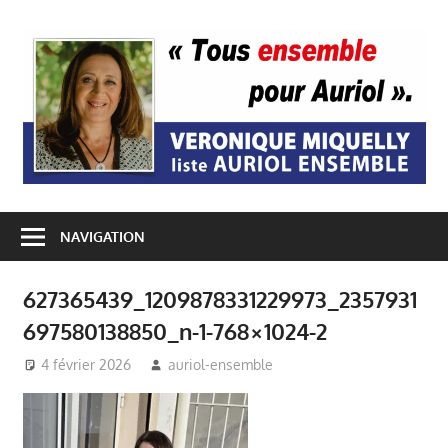
Passer
au
A
contenu
E
NAVIGATION
627365439_1209878331229973_2357931
697580138850_n-1-768×1024-2
4 février 2026
auriol-ensemble