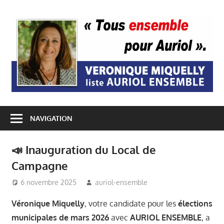
Passer
au
A
contenu
E
NAVIGATION
📣 Inauguration du Local de
Campagne
6 novembre 2025
auriol-ensemble
Auriol Ensemble
,
Elections
Véronique Miquelly
, votre candidate pour les
élections
Municipales Auriol
,
municipales de mars 2026
avec
AURIOL ENSEMBLE
, a
Evènements
,