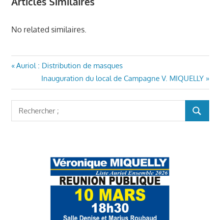
Articles Similaires
No related similaires.
AURIOL
Navigation
Article
Auriol : Distribution de masques
ENSEMBLE
précédent
Article
Inauguration du local de Campagne V. MIQUELLY
de
MAIRIE
:
suivant
AURIOL
l’article
:
Rechercher
VÉRONIQUE
RECHER
:
MIQUELLY
VIE DU
VILLAGE
AURIOL