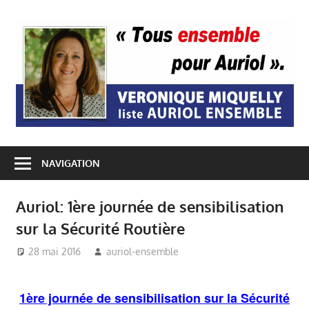
Passer
au
A
contenu
E
NAVIGATION
Auriol: 1ère journée de sensibilisation
sur la Sécurité Routière
28 mai 2016
auriol-ensemble
Auriol Ensemble
,
Evènements
,
Mairie Auriol
,
Sécurité - Vidéoprotection
,
1ère journée de sensibilisation sur la Sécurité
Véronique Miquelly -