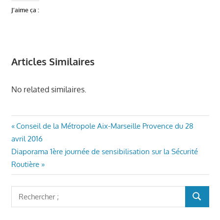
J’aime ça :
Articles Similaires
No related similaires.
EVÈNEMENTS
Navigation
Article
Conseil de la Métropole Aix-Marseille Provence du 28
AURIOL
précédent
avril 2016
ENSEMBLE
de
Article
:
Diaporama 1ère journée de sensibilisation sur la Sécurité
MAIRIE
l’article
suivant
Routière
AURIOL
:
SÉCURITÉ -
VIDÉOPROTECTION
Rechercher
RECHER
:
VÉRONIQUE
MIQUELLY