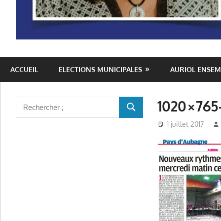
Auriol
ACCUEIL
ELECTIONS MUNICIPALES
AURIOL ENSEM
Ensemble
1020×765
Rechercher
RECHERCHER
:
1 juillet 2017