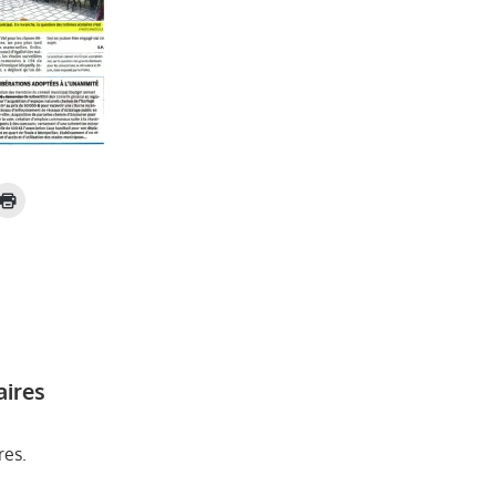
aires
res.