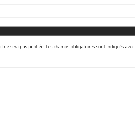
n
l ne sera pas publiée.
Les champs obligatoires sont indiqués ave