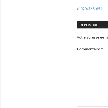
Navigatio
Article
1020×765-654
précédent
de
:
RÉPONDRE
l’article
Votre adresse e-mai
Commentaire
*