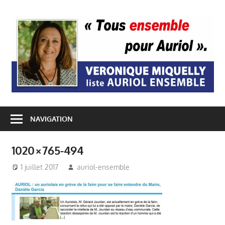
Passer
au
A
contenu
E
NAVIGATION
1020×765-494
1 juillet 2017
auriol-ensemble